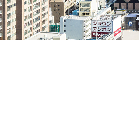
- About
皆様の売上UPにご協